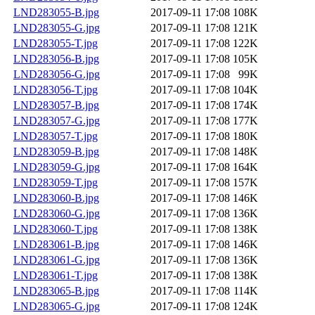
LND283055-B.jpg
2017-09-11 17:08
108K
LND283055-G.jpg
2017-09-11 17:08
121K
LND283055-T.jpg
2017-09-11 17:08
122K
LND283056-B.jpg
2017-09-11 17:08
105K
LND283056-G.jpg
2017-09-11 17:08
99K
LND283056-T.jpg
2017-09-11 17:08
104K
LND283057-B.jpg
2017-09-11 17:08
174K
LND283057-G.jpg
2017-09-11 17:08
177K
LND283057-T.jpg
2017-09-11 17:08
180K
LND283059-B.jpg
2017-09-11 17:08
148K
LND283059-G.jpg
2017-09-11 17:08
164K
LND283059-T.jpg
2017-09-11 17:08
157K
LND283060-B.jpg
2017-09-11 17:08
146K
LND283060-G.jpg
2017-09-11 17:08
136K
LND283060-T.jpg
2017-09-11 17:08
138K
LND283061-B.jpg
2017-09-11 17:08
146K
LND283061-G.jpg
2017-09-11 17:08
136K
LND283061-T.jpg
2017-09-11 17:08
138K
LND283065-B.jpg
2017-09-11 17:08
114K
LND283065-G.jpg
2017-09-11 17:08
124K