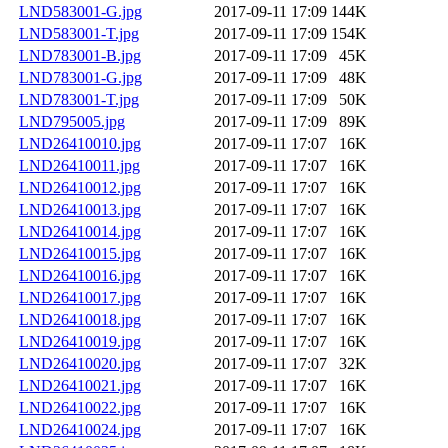
LND583001-G.jpg
2017-09-11 17:09
144K
LND583001-T.jpg
2017-09-11 17:09
154K
LND783001-B.jpg
2017-09-11 17:09
45K
LND783001-G.jpg
2017-09-11 17:09
48K
LND783001-T.jpg
2017-09-11 17:09
50K
LND795005.jpg
2017-09-11 17:09
89K
LND26410010.jpg
2017-09-11 17:07
16K
LND26410011.jpg
2017-09-11 17:07
16K
LND26410012.jpg
2017-09-11 17:07
16K
LND26410013.jpg
2017-09-11 17:07
16K
LND26410014.jpg
2017-09-11 17:07
16K
LND26410015.jpg
2017-09-11 17:07
16K
LND26410016.jpg
2017-09-11 17:07
16K
LND26410017.jpg
2017-09-11 17:07
16K
LND26410018.jpg
2017-09-11 17:07
16K
LND26410019.jpg
2017-09-11 17:07
16K
LND26410020.jpg
2017-09-11 17:07
32K
LND26410021.jpg
2017-09-11 17:07
16K
LND26410022.jpg
2017-09-11 17:07
16K
LND26410024.jpg
2017-09-11 17:07
16K