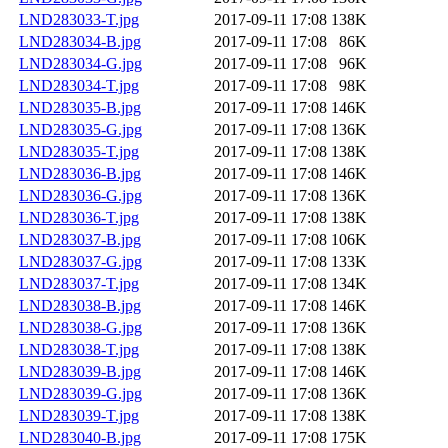
LND283033-T.jpg
2017-09-11 17:08
138K
LND283034-B.jpg
2017-09-11 17:08
86K
LND283034-G.jpg
2017-09-11 17:08
96K
LND283034-T.jpg
2017-09-11 17:08
98K
LND283035-B.jpg
2017-09-11 17:08
146K
LND283035-G.jpg
2017-09-11 17:08
136K
LND283035-T.jpg
2017-09-11 17:08
138K
LND283036-B.jpg
2017-09-11 17:08
146K
LND283036-G.jpg
2017-09-11 17:08
136K
LND283036-T.jpg
2017-09-11 17:08
138K
LND283037-B.jpg
2017-09-11 17:08
106K
LND283037-G.jpg
2017-09-11 17:08
133K
LND283037-T.jpg
2017-09-11 17:08
134K
LND283038-B.jpg
2017-09-11 17:08
146K
LND283038-G.jpg
2017-09-11 17:08
136K
LND283038-T.jpg
2017-09-11 17:08
138K
LND283039-B.jpg
2017-09-11 17:08
146K
LND283039-G.jpg
2017-09-11 17:08
136K
LND283039-T.jpg
2017-09-11 17:08
138K
LND283040-B.jpg
2017-09-11 17:08
175K