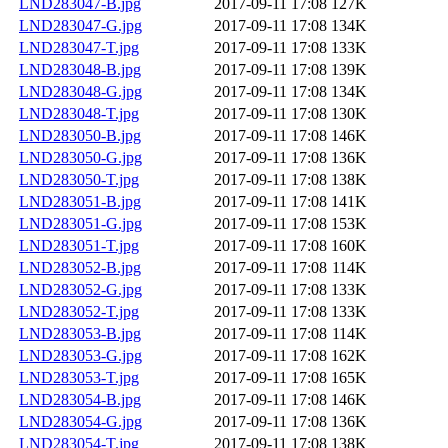
LND283047-B.jpg
2017-09-11 17:08
127K
LND283047-G.jpg
2017-09-11 17:08
134K
LND283047-T.jpg
2017-09-11 17:08
133K
LND283048-B.jpg
2017-09-11 17:08
139K
LND283048-G.jpg
2017-09-11 17:08
134K
LND283048-T.jpg
2017-09-11 17:08
130K
LND283050-B.jpg
2017-09-11 17:08
146K
LND283050-G.jpg
2017-09-11 17:08
136K
LND283050-T.jpg
2017-09-11 17:08
138K
LND283051-B.jpg
2017-09-11 17:08
141K
LND283051-G.jpg
2017-09-11 17:08
153K
LND283051-T.jpg
2017-09-11 17:08
160K
LND283052-B.jpg
2017-09-11 17:08
114K
LND283052-G.jpg
2017-09-11 17:08
133K
LND283052-T.jpg
2017-09-11 17:08
133K
LND283053-B.jpg
2017-09-11 17:08
114K
LND283053-G.jpg
2017-09-11 17:08
162K
LND283053-T.jpg
2017-09-11 17:08
165K
LND283054-B.jpg
2017-09-11 17:08
146K
LND283054-G.jpg
2017-09-11 17:08
136K
LND283054-T.jpg
2017-09-11 17:08
138K