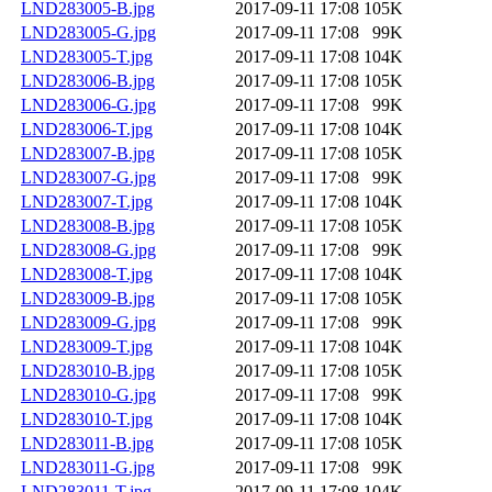
LND283005-B.jpg
2017-09-11 17:08
105K
LND283005-G.jpg
2017-09-11 17:08
99K
LND283005-T.jpg
2017-09-11 17:08
104K
LND283006-B.jpg
2017-09-11 17:08
105K
LND283006-G.jpg
2017-09-11 17:08
99K
LND283006-T.jpg
2017-09-11 17:08
104K
LND283007-B.jpg
2017-09-11 17:08
105K
LND283007-G.jpg
2017-09-11 17:08
99K
LND283007-T.jpg
2017-09-11 17:08
104K
LND283008-B.jpg
2017-09-11 17:08
105K
LND283008-G.jpg
2017-09-11 17:08
99K
LND283008-T.jpg
2017-09-11 17:08
104K
LND283009-B.jpg
2017-09-11 17:08
105K
LND283009-G.jpg
2017-09-11 17:08
99K
LND283009-T.jpg
2017-09-11 17:08
104K
LND283010-B.jpg
2017-09-11 17:08
105K
LND283010-G.jpg
2017-09-11 17:08
99K
LND283010-T.jpg
2017-09-11 17:08
104K
LND283011-B.jpg
2017-09-11 17:08
105K
LND283011-G.jpg
2017-09-11 17:08
99K
LND283011-T.jpg
2017-09-11 17:08
104K