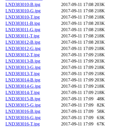
LND383010-B.jpg
2017-09-11 17:08
203K
LND383010-G.jpg
2017-09-11 17:08
218K
LND383010-T.jpg
2017-09-11 17:08
218K
LND383011-B.jpg
2017-09-11 17:08
203K
LND383011-G.jpg
2017-09-11 17:08
218K
LND383011-T.jpg
2017-09-11 17:08
218K
LND383012-B.jpg
2017-09-11 17:08
203K
LND383012-G.jpg
2017-09-11 17:09
218K
LND383012-T.jpg
2017-09-11 17:09
218K
LND383013-B.jpg
2017-09-11 17:09
203K
LND383013-G.jpg
2017-09-11 17:09
218K
LND383013-T.jpg
2017-09-11 17:09
218K
LND383014-B.jpg
2017-09-11 17:09
203K
LND383014-G.jpg
2017-09-11 17:09
218K
LND383014-T.jpg
2017-09-11 17:09
218K
LND383015-B.jpg
2017-09-11 17:09
48K
LND383015-G.jpg
2017-09-11 17:09
82K
LND383016-B.jpg
2017-09-11 17:09
58K
LND383016-G.jpg
2017-09-11 17:09
63K
LND383016-T.jpg
2017-09-11 17:09
67K