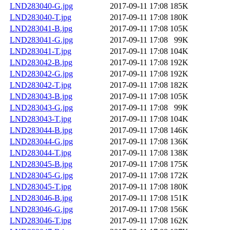
LND283040-G.jpg
2017-09-11 17:08
185K
LND283040-T.jpg
2017-09-11 17:08
180K
LND283041-B.jpg
2017-09-11 17:08
105K
LND283041-G.jpg
2017-09-11 17:08
99K
LND283041-T.jpg
2017-09-11 17:08
104K
LND283042-B.jpg
2017-09-11 17:08
192K
LND283042-G.jpg
2017-09-11 17:08
192K
LND283042-T.jpg
2017-09-11 17:08
182K
LND283043-B.jpg
2017-09-11 17:08
105K
LND283043-G.jpg
2017-09-11 17:08
99K
LND283043-T.jpg
2017-09-11 17:08
104K
LND283044-B.jpg
2017-09-11 17:08
146K
LND283044-G.jpg
2017-09-11 17:08
136K
LND283044-T.jpg
2017-09-11 17:08
138K
LND283045-B.jpg
2017-09-11 17:08
175K
LND283045-G.jpg
2017-09-11 17:08
172K
LND283045-T.jpg
2017-09-11 17:08
180K
LND283046-B.jpg
2017-09-11 17:08
151K
LND283046-G.jpg
2017-09-11 17:08
156K
LND283046-T.jpg
2017-09-11 17:08
162K