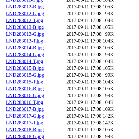
LND283012-B.jpg
2017-09-11 17:08
105K
LND283012-G.jpg
2017-09-11 17:08
99K
LND283012-T.jpg
2017-09-11 17:08
104K
LND283013-B.jpg
2017-09-11 17:08
105K
LND283013-G.jpg
2017-09-11 17:08
99K
LND283013-T.jpg
2017-09-11 17:08
104K
LND283014-B.jpg
2017-09-11 17:08
105K
LND283014-G.jpg
2017-09-11 17:08
99K
LND283014-T.jpg
2017-09-11 17:08
104K
LND283015-B.jpg
2017-09-11 17:08
105K
LND283015-G.jpg
2017-09-11 17:08
99K
LND283015-T.jpg
2017-09-11 17:08
104K
LND283016-B.jpg
2017-09-11 17:08
105K
LND283016-G.jpg
2017-09-11 17:08
99K
LND283016-T.jpg
2017-09-11 17:08
104K
LND283017-B.jpg
2017-09-11 17:08
109K
LND283017-G.jpg
2017-09-11 17:08
142K
LND283017-T.jpg
2017-09-11 17:08
147K
LND283018-B.jpg
2017-09-11 17:08
105K
LND283018-G.jpg
2017-09-11 17:08
99K