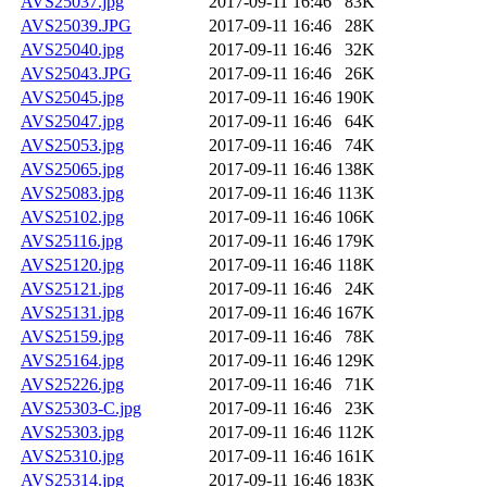
AVS25037.jpg
2017-09-11 16:46
83K
AVS25039.JPG
2017-09-11 16:46
28K
AVS25040.jpg
2017-09-11 16:46
32K
AVS25043.JPG
2017-09-11 16:46
26K
AVS25045.jpg
2017-09-11 16:46
190K
AVS25047.jpg
2017-09-11 16:46
64K
AVS25053.jpg
2017-09-11 16:46
74K
AVS25065.jpg
2017-09-11 16:46
138K
AVS25083.jpg
2017-09-11 16:46
113K
AVS25102.jpg
2017-09-11 16:46
106K
AVS25116.jpg
2017-09-11 16:46
179K
AVS25120.jpg
2017-09-11 16:46
118K
AVS25121.jpg
2017-09-11 16:46
24K
AVS25131.jpg
2017-09-11 16:46
167K
AVS25159.jpg
2017-09-11 16:46
78K
AVS25164.jpg
2017-09-11 16:46
129K
AVS25226.jpg
2017-09-11 16:46
71K
AVS25303-C.jpg
2017-09-11 16:46
23K
AVS25303.jpg
2017-09-11 16:46
112K
AVS25310.jpg
2017-09-11 16:46
161K
AVS25314.jpg
2017-09-11 16:46
183K