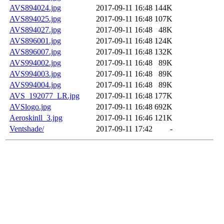
AVS894024.jpg
2017-09-11 16:48
144K
AVS894025.jpg
2017-09-11 16:48
107K
AVS894027.jpg
2017-09-11 16:48
48K
AVS896001.jpg
2017-09-11 16:48
124K
AVS896007.jpg
2017-09-11 16:48
132K
AVS994002.jpg
2017-09-11 16:48
89K
AVS994003.jpg
2017-09-11 16:48
89K
AVS994004.jpg
2017-09-11 16:48
89K
AVS_192077_LR.jpg
2017-09-11 16:48
177K
AVSlogo.jpg
2017-09-11 16:48
692K
Aeroskinll_3.jpg
2017-09-11 16:46
121K
Ventshade/
2017-09-11 17:42
-