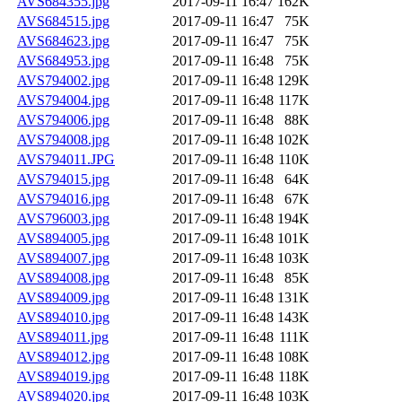
AVS684355.jpg
2017-09-11 16:47
162K
AVS684515.jpg
2017-09-11 16:47
75K
AVS684623.jpg
2017-09-11 16:47
75K
AVS684953.jpg
2017-09-11 16:48
75K
AVS794002.jpg
2017-09-11 16:48
129K
AVS794004.jpg
2017-09-11 16:48
117K
AVS794006.jpg
2017-09-11 16:48
88K
AVS794008.jpg
2017-09-11 16:48
102K
AVS794011.JPG
2017-09-11 16:48
110K
AVS794015.jpg
2017-09-11 16:48
64K
AVS794016.jpg
2017-09-11 16:48
67K
AVS796003.jpg
2017-09-11 16:48
194K
AVS894005.jpg
2017-09-11 16:48
101K
AVS894007.jpg
2017-09-11 16:48
103K
AVS894008.jpg
2017-09-11 16:48
85K
AVS894009.jpg
2017-09-11 16:48
131K
AVS894010.jpg
2017-09-11 16:48
143K
AVS894011.jpg
2017-09-11 16:48
111K
AVS894012.jpg
2017-09-11 16:48
108K
AVS894019.jpg
2017-09-11 16:48
118K
AVS894020.jpg
2017-09-11 16:48
103K