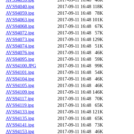
AVS94040.jpg
2017-09-11 16:48
118K
AVS94059.jpg
2017-09-11 16:48
78K
AVS94063.jpg
2017-09-11 16:48
101K
AVS94068.jpg
2017-09-11 16:48
67K
AVS94072.jpg
2017-09-11 16:48
57K
AVS94073.jpg
2017-09-11 16:48
129K
AVS94074.jpg
2017-09-11 16:48
51K
AVS94076.jpg
2017-09-11 16:48
46K
AVS94095.jpg
2017-09-11 16:48
59K
AVS94100.JPG
2017-09-11 16:48
99K
AVS94101.jpg
2017-09-11 16:48
54K
AVS94104.jpg
2017-09-11 16:48
46K
AVS94105.jpg
2017-09-11 16:48
46K
AVS94109.jpg
2017-09-11 16:48
146K
AVS94117.jpg
2017-09-11 16:48
70K
AVS94119.jpg
2017-09-11 16:48
65K
AVS94133.jpg
2017-09-11 16:48
121K
AVS94135.jpg
2017-09-11 16:48
65K
AVS94141.jpg
2017-09-11 16:48
73K
AVS94153.jpg
2017-09-11 16:48
46K