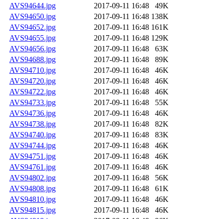
AVS94644.jpg
2017-09-11 16:48
49K
AVS94650.jpg
2017-09-11 16:48
138K
AVS94652.jpg
2017-09-11 16:48
161K
AVS94655.jpg
2017-09-11 16:48
129K
AVS94656.jpg
2017-09-11 16:48
63K
AVS94688.jpg
2017-09-11 16:48
89K
AVS94710.jpg
2017-09-11 16:48
46K
AVS94720.jpg
2017-09-11 16:48
46K
AVS94722.jpg
2017-09-11 16:48
46K
AVS94733.jpg
2017-09-11 16:48
55K
AVS94736.jpg
2017-09-11 16:48
46K
AVS94738.jpg
2017-09-11 16:48
82K
AVS94740.jpg
2017-09-11 16:48
83K
AVS94744.jpg
2017-09-11 16:48
46K
AVS94751.jpg
2017-09-11 16:48
46K
AVS94761.jpg
2017-09-11 16:48
46K
AVS94802.jpg
2017-09-11 16:48
56K
AVS94808.jpg
2017-09-11 16:48
61K
AVS94810.jpg
2017-09-11 16:48
46K
AVS94815.jpg
2017-09-11 16:48
46K