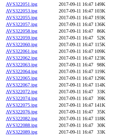
AVS322051.jpg
2017-09-11 16:47
149K
AVS322053.jpg
2017-09-11 16:47
103K
AVS322055.jpg
2017-09-11 16:47
193K
AVS322057.jpg
2017-09-11 16:47
136K
AVS322058.jpg
2017-09-11 16:47
86K
AVS322059.jpg
2017-09-11 16:47
52K
AVS322060.jpg
2017-09-11 16:47
115K
AVS322061.jpg
2017-09-11 16:47
109K
AVS322062.jpg
2017-09-11 16:47
123K
AVS322063.jpg
2017-09-11 16:47
98K
AVS322064.jpg
2017-09-11 16:47
119K
AVS322065.jpg
2017-09-11 16:47
129K
AVS322067.jpg
2017-09-11 16:47
114K
AVS322072.jpg
2017-09-11 16:47
33K
AVS322074.jpg
2017-09-11 16:47
39K
AVS322075.jpg
2017-09-11 16:47
141K
AVS322076.jpg
2017-09-11 16:47
35K
AVS322082.jpg
2017-09-11 16:47
118K
AVS322088.jpg
2017-09-11 16:47
30K
AVS322089.jpg
2017-09-11 16:47
33K