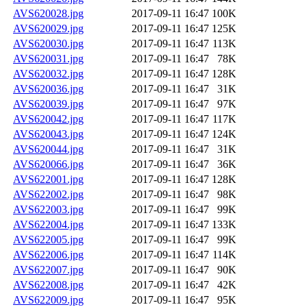
AVS620028.jpg
2017-09-11 16:47
100K
AVS620029.jpg
2017-09-11 16:47
125K
AVS620030.jpg
2017-09-11 16:47
113K
AVS620031.jpg
2017-09-11 16:47
78K
AVS620032.jpg
2017-09-11 16:47
128K
AVS620036.jpg
2017-09-11 16:47
31K
AVS620039.jpg
2017-09-11 16:47
97K
AVS620042.jpg
2017-09-11 16:47
117K
AVS620043.jpg
2017-09-11 16:47
124K
AVS620044.jpg
2017-09-11 16:47
31K
AVS620066.jpg
2017-09-11 16:47
36K
AVS622001.jpg
2017-09-11 16:47
128K
AVS622002.jpg
2017-09-11 16:47
98K
AVS622003.jpg
2017-09-11 16:47
99K
AVS622004.jpg
2017-09-11 16:47
133K
AVS622005.jpg
2017-09-11 16:47
99K
AVS622006.jpg
2017-09-11 16:47
114K
AVS622007.jpg
2017-09-11 16:47
90K
AVS622008.jpg
2017-09-11 16:47
42K
AVS622009.jpg
2017-09-11 16:47
95K