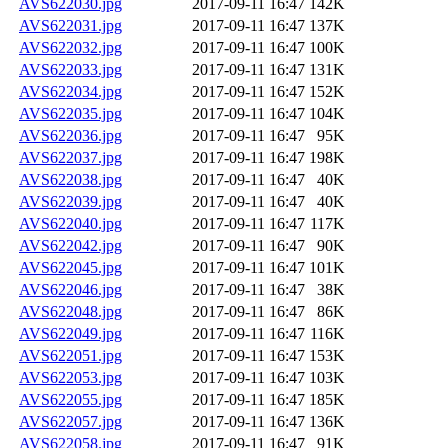
AVS622030.jpg
2017-09-11 16:47
142K
AVS622031.jpg
2017-09-11 16:47
137K
AVS622032.jpg
2017-09-11 16:47
100K
AVS622033.jpg
2017-09-11 16:47
131K
AVS622034.jpg
2017-09-11 16:47
152K
AVS622035.jpg
2017-09-11 16:47
104K
AVS622036.jpg
2017-09-11 16:47
95K
AVS622037.jpg
2017-09-11 16:47
198K
AVS622038.jpg
2017-09-11 16:47
40K
AVS622039.jpg
2017-09-11 16:47
40K
AVS622040.jpg
2017-09-11 16:47
117K
AVS622042.jpg
2017-09-11 16:47
90K
AVS622045.jpg
2017-09-11 16:47
101K
AVS622046.jpg
2017-09-11 16:47
38K
AVS622048.jpg
2017-09-11 16:47
86K
AVS622049.jpg
2017-09-11 16:47
116K
AVS622051.jpg
2017-09-11 16:47
153K
AVS622053.jpg
2017-09-11 16:47
103K
AVS622055.jpg
2017-09-11 16:47
185K
AVS622057.jpg
2017-09-11 16:47
136K
AVS622058.jpg
2017-09-11 16:47
91K