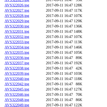
AVS322026.jpg
2017-09-11 16:47
128K
AVS322027.jpg
2017-09-11 16:47
117K
AVS322028.jpg
2017-09-11 16:47
107K
AVS322029.jpg
2017-09-11 16:47
129K
AVS322030.jpg
2017-09-11 16:47
136K
AVS322031.jpg
2017-09-11 16:47
148K
AVS322032.jpg
2017-09-11 16:47
107K
AVS322033.jpg
2017-09-11 16:47
113K
AVS322034.jpg
2017-09-11 16:47
146K
AVS322035.jpg
2017-09-11 16:47
105K
AVS322036.jpg
2017-09-11 16:47
89K
AVS322037.jpg
2017-09-11 16:47
192K
AVS322038.jpg
2017-09-11 16:47
42K
AVS322039.jpg
2017-09-11 16:47
103K
AVS322040.jpg
2017-09-11 16:47
118K
AVS322042.jpg
2017-09-11 16:47
88K
AVS322045.jpg
2017-09-11 16:47
127K
AVS322046.jpg
2017-09-11 16:47
70K
AVS322048.jpg
2017-09-11 16:47
86K
AVS322049.jpg
2017-09-11 16:47
122K