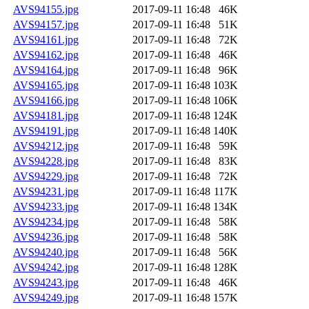
AVS94155.jpg
2017-09-11 16:48
46K
AVS94157.jpg
2017-09-11 16:48
51K
AVS94161.jpg
2017-09-11 16:48
72K
AVS94162.jpg
2017-09-11 16:48
46K
AVS94164.jpg
2017-09-11 16:48
96K
AVS94165.jpg
2017-09-11 16:48
103K
AVS94166.jpg
2017-09-11 16:48
106K
AVS94181.jpg
2017-09-11 16:48
124K
AVS94191.jpg
2017-09-11 16:48
140K
AVS94212.jpg
2017-09-11 16:48
59K
AVS94228.jpg
2017-09-11 16:48
83K
AVS94229.jpg
2017-09-11 16:48
72K
AVS94231.jpg
2017-09-11 16:48
117K
AVS94233.jpg
2017-09-11 16:48
134K
AVS94234.jpg
2017-09-11 16:48
58K
AVS94236.jpg
2017-09-11 16:48
58K
AVS94240.jpg
2017-09-11 16:48
56K
AVS94242.jpg
2017-09-11 16:48
128K
AVS94243.jpg
2017-09-11 16:48
46K
AVS94249.jpg
2017-09-11 16:48
157K